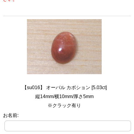
【su016】 オーバル カボション [5.03ct]
縦14mm/横10mm/厚さ5mm
※クラック有り
お名前: