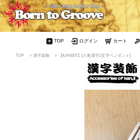
TOP
ログイン
カート
TOP
>
漢字装飾
>
【KAN007】[八角漢字2文字ペンダント]