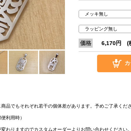
価格
6,170
円 (
カ
じ商品でもそれぞれ若干の個体差があります。予めご了承くだ
郵便利用時）
が変わりますので
カスタムオーダー
よりお問い合わせください